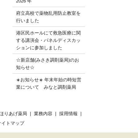
2026 年
府立高校で薬物乱用防止教室を
行いました
港区民ホールにて救急医療に関
する講演会・パネルディスカッ
ションに参加しました
☆新店舗(みさき調剤薬局)のお
知らせ☆
☀️お知らせ☀️ 年末年始の時短営
業について みなと調剤薬局
ほりあげ薬局
業務内容
採用情報
サイトマップ