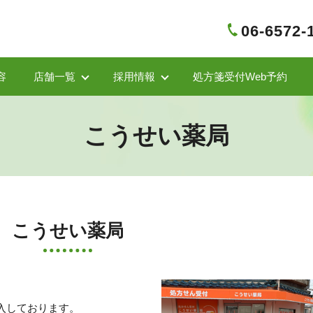
06-6572-
容
店舗一覧
採用情報
処方箋受付Web予約
こうせい薬局
こうせい薬局
入しております。