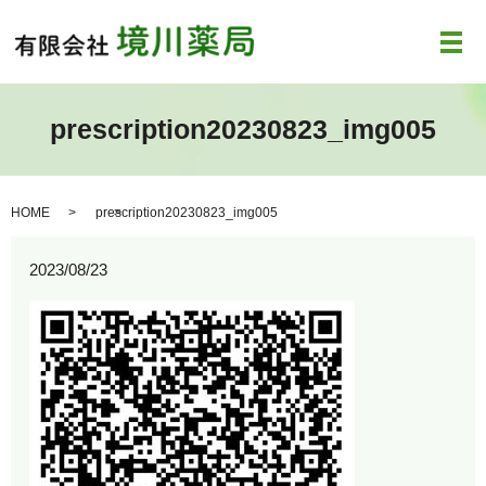
メ
prescription20230823_img005
HOME
prescription20230823_img005
2023/08/23