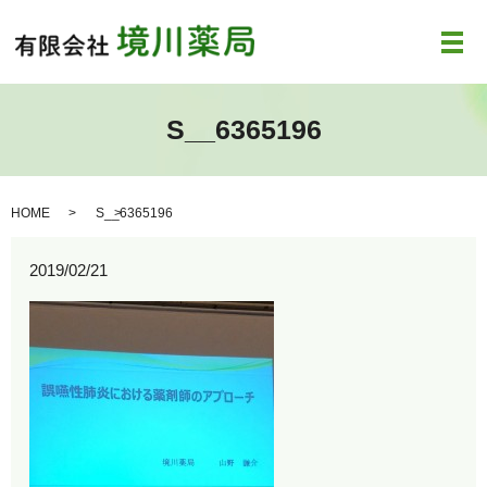
メ
S__6365196
HOME
S__6365196
2019/02/21