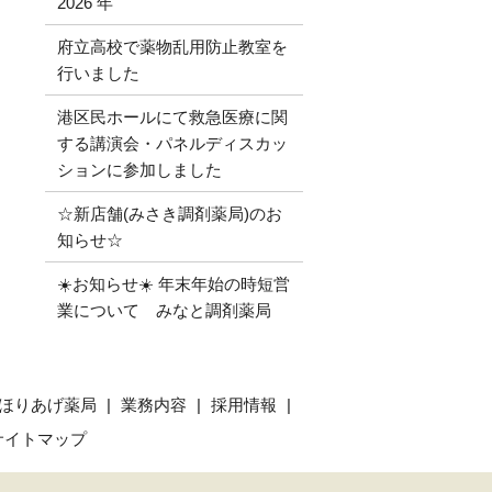
2026 年
府立高校で薬物乱用防止教室を
行いました
港区民ホールにて救急医療に関
する講演会・パネルディスカッ
ションに参加しました
☆新店舗(みさき調剤薬局)のお
知らせ☆
☀️お知らせ☀️ 年末年始の時短営
業について みなと調剤薬局
ほりあげ薬局
業務内容
採用情報
サイトマップ