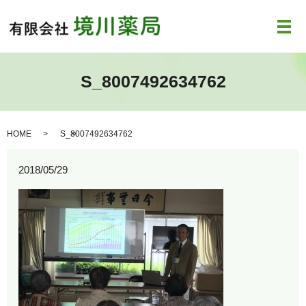
メ
S_8007492634762
HOME
S_8007492634762
2018/05/29