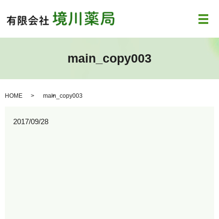
メ
main_copy003
HOME
main_copy003
2017/09/28