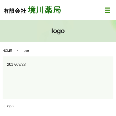
メ
logo
HOME
logo
2017/09/28
logo