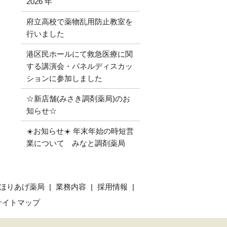
2026 年
府立高校で薬物乱用防止教室を
行いました
港区民ホールにて救急医療に関
する講演会・パネルディスカッ
ションに参加しました
☆新店舗(みさき調剤薬局)のお
知らせ☆
☀️お知らせ☀️ 年末年始の時短営
業について みなと調剤薬局
ほりあげ薬局
業務内容
採用情報
サイトマップ