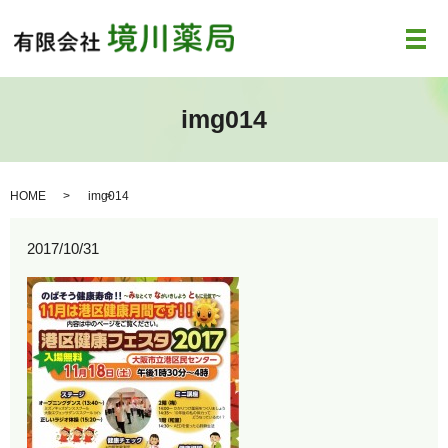
メ
img014
HOME
img014
2017/10/31